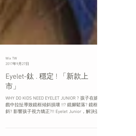
Wix TW
2017年9月27日
Eyelet-鈦 . 穩定 ! 「新款上
市」
WHY DO KIDS NEED EYELET JUNIOR ? 孩子在嬉
戲中拉扯導致鏡框傾斜損壞 !!? 鏡腳鬆落? 鏡框歪
斜? 影響孩子視力矯正?!! Eyelet Junior，解決孩