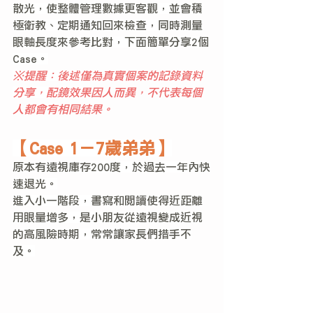
散光，使整體管理數據更客觀，並會積
極衛教、定期通知回來檢查，同時測量
眼軸長度來參考比對，下面簡單分享2個
Case。
※提醒：後述僅為真實個案的記錄資料
分享，配鏡效果
因人而異，不代表每個
人都會有相同結果。
【Case 1－7歲弟弟】
原本有遠視庫存200度，於過去一年內快
速退光。
進入小一階段，書寫和閱讀使得近距離
用眼量增多，是小朋友從遠視變成近視
的高風險時期，常常讓家長們措手不
及。