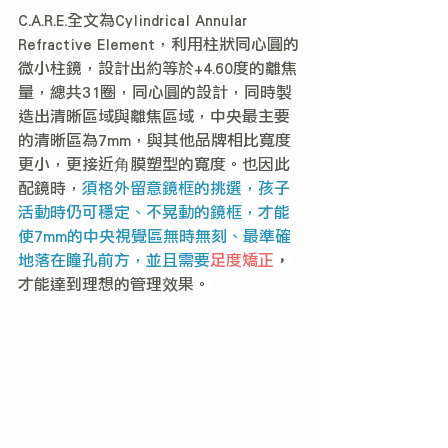
C.A.R.E.全文為Cylindrical Annular 
Refractive Element，
利用柱狀同心圓的
微小柱鏡，設計出約等於+4.60度的離焦
量，總共31圈，同心圓的設計，同時製
造出清晰區域與離焦區域，中央最主要
的清晰區為7mm，與其他品牌相比寬度
更小，更接近角膜塑型的寬度。也因此
配鏡時，
須格外留意鏡框的挑選，孩子
活動時仍可穩定、不晃動的鏡框，才能
使7mm的中央視覺區無時無刻、最準確
地落在瞳孔前方，並且需要
足度矯正
，
才能達到理想的管理效果。