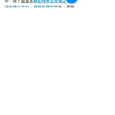
中，除了
最基本
驗配精準足度矯正、良
好的鏡片定位、鏡框的穩定度
外，像是
遺傳、環境、行為，或是眼睛本身的
眼
位狀態、雙眼調節與聚合的合作能力 
(AC/A比值)
等，皆與近視管理相關，管
理方法也須隨時變化調整
。
常聽家長回饋：現在孩子很幸福，
有很多選擇，不一定要使用傳統方
式。
「離焦鏡片」就好比近年流行的電
動車，也是未來趨勢；而「點散
瞳」就像是傳統燃油車；另外還有
一種油電混合車，則是使用「離焦
鏡片合併散瞳劑」的雙管齊下解決
方案。只要能符合需求，安全抵達
目的地的都是部好車VS.好的近視管
理方式，建議要遵循醫師的處置、