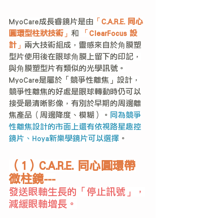
MyoCare成長睿
鏡片是由
「
C.A.R.E. 同心
圓環型柱狀技術
」
和 
「
ClearFocus 設
計
」
兩大技術組成，靈感來自於角膜塑
型片使用後在眼球角膜上留下的印記，
與角膜塑型片有類似的光學訊號。
MyoCare是屬於「競爭性離焦」設計，
競爭性離焦的好處是眼球轉動時仍可以
接受最清晰影像，有別於早期的周邊離
焦產品（周邊降度、模糊）。
同為競爭
性離焦設計的市面上還有依視路星趣控
鏡片、
Hoya新樂學鏡片可以選擇
。
（1）C.A.R.E. 同心圓環帶
微柱鏡---
發送眼軸生長的「停止訊號」，
減緩眼軸增長。