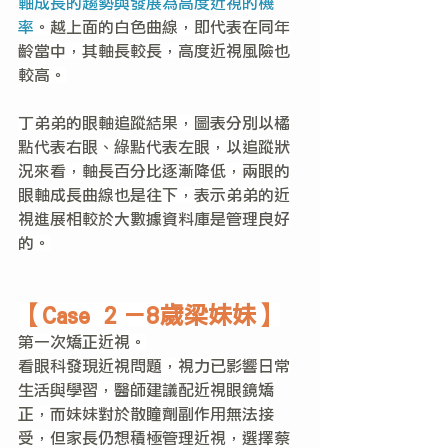
軸成長的趨勢與發展為高度近視的機
率
。越上面的白色曲線，即代表在同年
齡當中，其軸長較長，高度近視風險也
較高。
丁弟弟的眼軸追蹤結果，圖表分別以橘
點代表右眼、綠點代表左眼，以追蹤狀
況來看，軸長百分比逐漸降低，兩眼的
眼軸成長曲線也是往下，表示弟弟的近
視進展相較於大數據資料庫是管理良好
的。
【Case ２－8歲梁妹妹】
第一次矯正近視。
看眼科發現近視問題，視力已影響日常
生活與學習，醫師建議配近視眼鏡矯
正，而妹妹對於散瞳劑副作用無法接
受，但家長仍想積極管理近視，選擇蔡