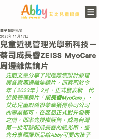
黃子懿驗光師
2023年11月17日
兒童近視管理光學新科技－
蔡司成長睿ZEISS MyoCare
周邊離焦鏡片
先前文章
分享了周邊離焦設計原理
與各家周邊離焦鏡片，而蔡司於今
年（2023年）2月，正式發表新一代
近視管理鏡片「
成長睿MyoCare
」，
艾比兒童眼鏡很榮幸獲得蔡司公司
的專業認可，在產品正式對外發表
之前，即率先授權販售，成為台灣
第一批可驗配成長睿的驗光所，優
先分享國際新品給Abby可愛的孩子