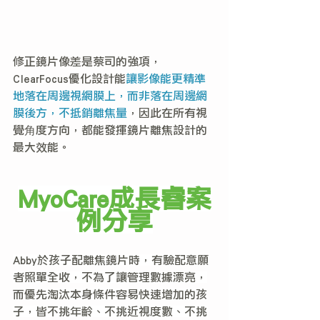
修正鏡片像差是蔡司的強項，
ClearFocus優化設計能
讓影像能更精準
地落在周邊視網膜上，而非落在周邊網
膜後方，不抵銷離焦量
，因此在所有視
覺角度方向，都能發揮鏡片離焦設計的
最大效能。
MyoCare成長睿案
例分享
Abby於孩子配離焦鏡片時，有驗配意願
者照單全收，不為了讓管理數據漂亮，
而優先淘汰本身條件容易快速增加的孩
子，皆不挑年齡、不挑近視度數、不挑