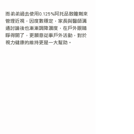
而弟弟過去使用0.125%阿托品散瞳劑來
管理近視，因度數穩定，家長與醫師溝
通討論後也漸漸調降濃度，在戶外眼睛
睜得開了，更願意從事戶外活動，對於
視力健康的維持更是一大幫助。