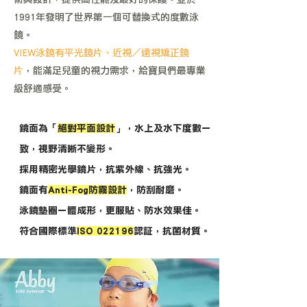
1991年發明了世界第一個可替換式的度數泳
鏡。
VIEW泳鏡有平光鏡片、近視／遠視矯正鏡
片
，能滿足兒童的視力需求，給寶貝們最專業
級舒適感受。
鏡面為「
絕對平面設計
」，水上及水下度數一
致，視野清晰不變形。
採用精密光學鏡片，抗紫外線、抗強光。
鏡面有
Anti-Fog防霧設計
，防刮耐磨。
泳鏡墊圈一體成形，更服貼、防水效果佳。
符合國際標準
ISO 022196
認証，抗菌材質。